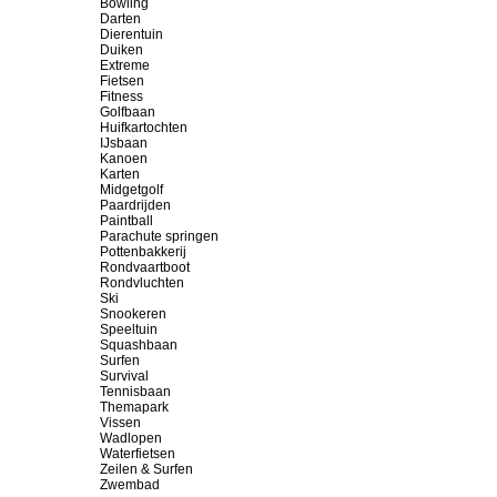
Bowling
Darten
Dierentuin
Duiken
Extreme
Fietsen
Fitness
Golfbaan
Huifkartochten
IJsbaan
Kanoen
Karten
Midgetgolf
Paardrijden
Paintball
Parachute springen
Pottenbakkerij
Rondvaartboot
Rondvluchten
Ski
Snookeren
Speeltuin
Squashbaan
Surfen
Survival
Tennisbaan
Themapark
Vissen
Wadlopen
Waterfietsen
Zeilen & Surfen
Zwembad