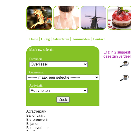
|
|
|
|
Home
Uitleg
Adverteren
Aanmelden
Contact
Maak uw selectie:
Er zijn 2 sugges
deze zijn verdeel
Provincie:
Gemeente:
Activiteit:
Attractiepark
Ballonvaart
Bierbrouwerij
Biljarten
Boten verhuur