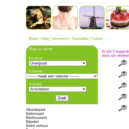
|
|
|
|
Home
Uitleg
Adverteren
Aanmelden
Contact
Maak uw selectie:
Er zijn 5 sugges
deze zijn verdeel
Provincie:
Gemeente:
Activiteit:
Attractiepark
Ballonvaart
Bierbrouwerij
Biljarten
Boten verhuur