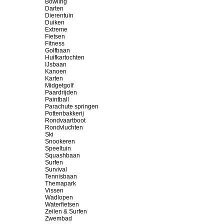
Bowling
Darten
Dierentuin
Duiken
Extreme
Fietsen
Fitness
Golfbaan
Huifkartochten
IJsbaan
Kanoen
Karten
Midgetgolf
Paardrijden
Paintball
Parachute springen
Pottenbakkerij
Rondvaartboot
Rondvluchten
Ski
Snookeren
Speeltuin
Squashbaan
Surfen
Survival
Tennisbaan
Themapark
Vissen
Wadlopen
Waterfietsen
Zeilen & Surfen
Zwembad