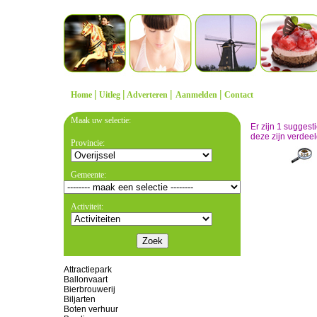
|
|
|
|
Home
Uitleg
Adverteren
Aanmelden
Contact
Maak uw selectie:
Er zijn 1 sugges
deze zijn verdeel
Provincie:
Gemeente:
Activiteit:
Attractiepark
Ballonvaart
Bierbrouwerij
Biljarten
Boten verhuur