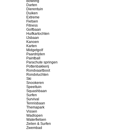
Bowling
Darten
Dierentuin
Duiken
Extreme
Fietsen
Fitness
Golfbaan
Huifkartochten
IJsbaan
Kanoen
Karten
Midgetgolf
Paardrijden
Paintball
Parachute springen
Pottenbakkerij
Rondvaartboot
Rondvluchten
Ski
Snookeren
Speeltuin
Squashbaan
Surfen
Survival
Tennisbaan
Themapark
Vissen
Wadlopen
Waterfietsen
Zeilen & Surfen
Zwembad