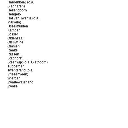
Hardenberg (o.a.
Slagharen)
Hellendoorn
Hengelo
Hof van Twente (o.a.
Markelo)
IJsselmuiden
Kampen
Losser
Oldenzaal
Olst-Wijhe
Ommen
Raalte
Rijssen
Staphorst
Steenwijk (o.a. Giethoorn)
Tubbergen
Twenterand (o.a.
Vriezenveen)
Wierden
Zwartewaterland
Zwolle