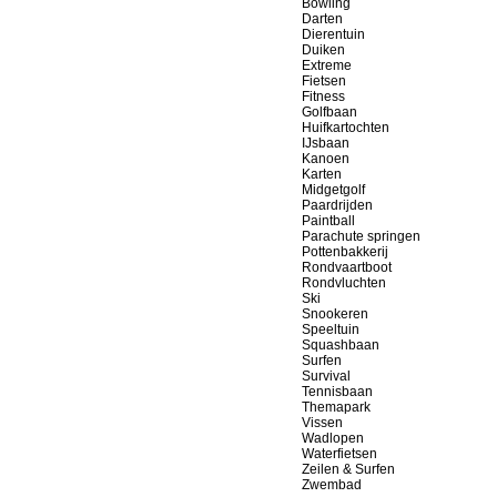
Bowling
Darten
Dierentuin
Duiken
Extreme
Fietsen
Fitness
Golfbaan
Huifkartochten
IJsbaan
Kanoen
Karten
Midgetgolf
Paardrijden
Paintball
Parachute springen
Pottenbakkerij
Rondvaartboot
Rondvluchten
Ski
Snookeren
Speeltuin
Squashbaan
Surfen
Survival
Tennisbaan
Themapark
Vissen
Wadlopen
Waterfietsen
Zeilen & Surfen
Zwembad