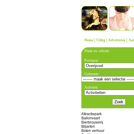
|
|
|
Home
Uitleg
Adverteren
Aa
Maak uw selectie:
Provincie:
Gemeente:
Activiteit:
Attractiepark
Ballonvaart
Bierbrouwerij
Biljarten
Boten verhuur