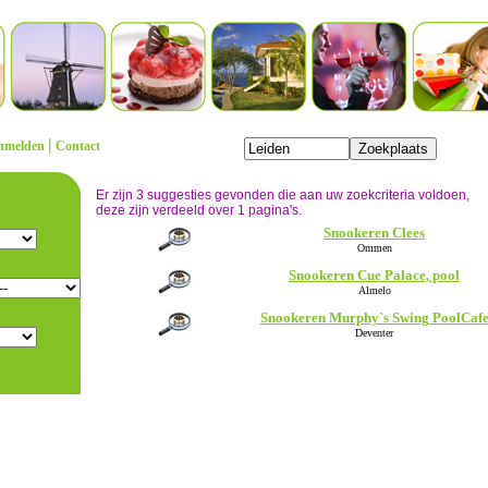
|
nmelden
Contact
Er zijn 3 suggesties gevonden die aan uw zoekcriteria voldoen,
deze zijn verdeeld over 1 pagina's.
Snookeren Clees
Ommen
Snookeren Cue Palace, pool
Almelo
Snookeren Murphy`s Swing PoolCaf
Deventer