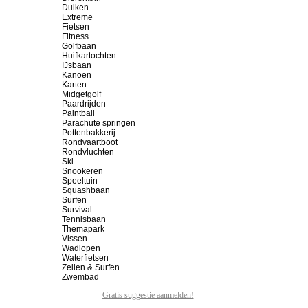
Duiken
Extreme
Fietsen
Fitness
Golfbaan
Huifkartochten
IJsbaan
Kanoen
Karten
Midgetgolf
Paardrijden
Paintball
Parachute springen
Pottenbakkerij
Rondvaartboot
Rondvluchten
Ski
Snookeren
Speeltuin
Squashbaan
Surfen
Survival
Tennisbaan
Themapark
Vissen
Wadlopen
Waterfietsen
Zeilen & Surfen
Zwembad
Gratis suggestie aanmelden!