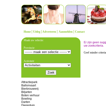
|
|
|
|
Home
Uitleg
Adverteren
Aanmelden
Contact
Maak uw selectie:
Er zijn geen sug
uw zoekcriteria.
Provincie:
Geef minder criteri
Activiteit:
Attractiepark
Ballonvaart
Bierbrouwerij
Biljarten
Boten verhuur
Bowling
Darten
Dierentuin