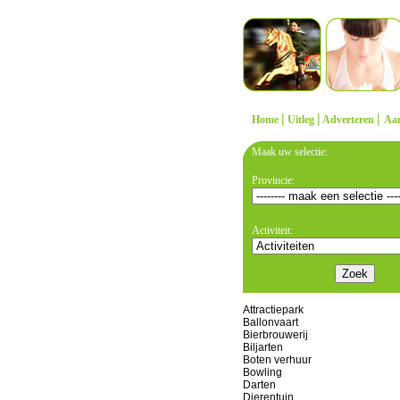
|
|
|
Home
Uitleg
Adverteren
Aa
Maak uw selectie:
Provincie:
Activiteit:
Attractiepark
Ballonvaart
Bierbrouwerij
Biljarten
Boten verhuur
Bowling
Darten
Dierentuin