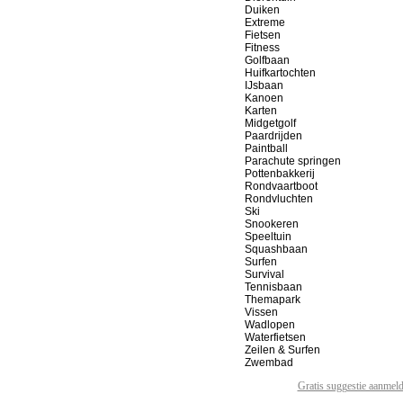
Duiken
Extreme
Fietsen
Fitness
Golfbaan
Huifkartochten
IJsbaan
Kanoen
Karten
Midgetgolf
Paardrijden
Paintball
Parachute springen
Pottenbakkerij
Rondvaartboot
Rondvluchten
Ski
Snookeren
Speeltuin
Squashbaan
Surfen
Survival
Tennisbaan
Themapark
Vissen
Wadlopen
Waterfietsen
Zeilen & Surfen
Zwembad
Gratis suggestie aanmel