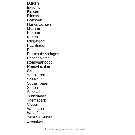
Duiken
Extreme
Fietsen
Fitness
Golfbaan
Huifkartochten
IJsbaan
Kanoen
Karten
Midgetgolf
Paardrijden
Paintball
Parachute springen
Pottenbakkerij
Rondvaartboot
Rondvluchten
Ski
Snookeren
Speeltuin
Squashbaan
Surfen
Survival
Tennisbaan
Themapark
Vissen
Wadlopen
Waterfietsen
Zeilen & Surfen
Zwembad
Gratis suggestie aanmelden!