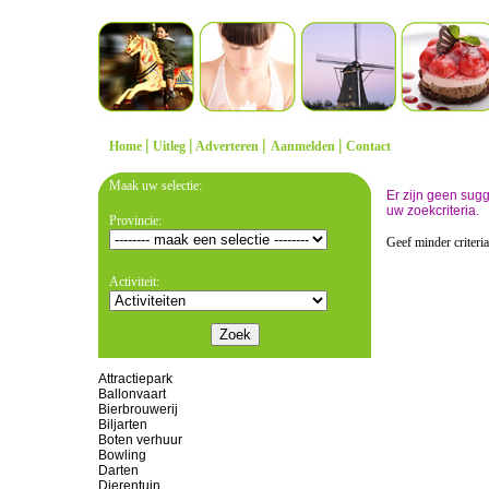
|
|
|
|
Home
Uitleg
Adverteren
Aanmelden
Contact
Maak uw selectie:
Er zijn geen sug
uw zoekcriteria.
Provincie:
Geef minder criteri
Activiteit:
Attractiepark
Ballonvaart
Bierbrouwerij
Biljarten
Boten verhuur
Bowling
Darten
Dierentuin