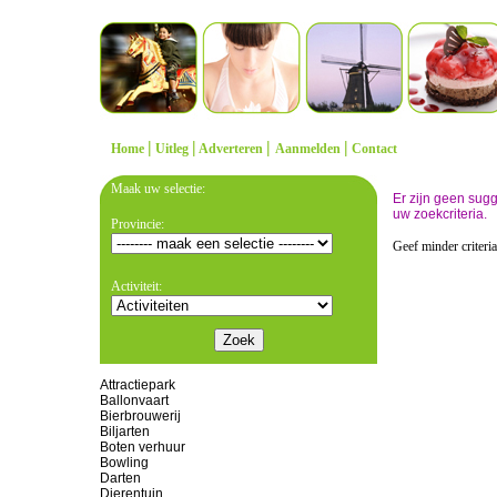
|
|
|
|
Home
Uitleg
Adverteren
Aanmelden
Contact
Maak uw selectie:
Er zijn geen sug
uw zoekcriteria.
Provincie:
Geef minder criteri
Activiteit:
Attractiepark
Ballonvaart
Bierbrouwerij
Biljarten
Boten verhuur
Bowling
Darten
Dierentuin