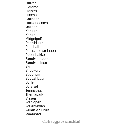
Duiken
Extreme
Fietsen
Fitness
Golfbaan
Huifkartochten
IJsbaan
Kanoen
Karten
Midgetgolf
Paardrijden
Paintball
Parachute springen
Pottenbakkerij
Rondvaartboot
Rondvluchten
Ski
Snookeren
Speeltuin
Squashbaan
Surfen
Survival
Tennisbaan
Themapark
Vissen
Wadlopen
Waterfietsen
Zeilen & Surfen
Zwembad
Gratis suggestie aanmelden!