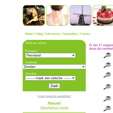
|
|
|
|
Home
Uitleg
Adverteren
Aanmelden
Contact
Maak uw selectie:
Er zijn 27 sugge
deze zijn verdeel
Provincie:
Gemeente:
Activiteit:
Gratis suggestie aanmelden!
Nieuw!
Vakantiehuis kopen