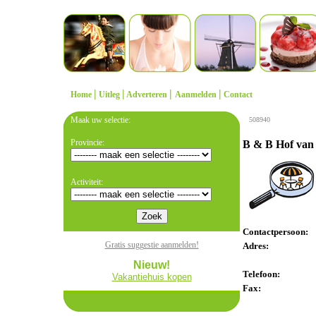
|
|
|
|
Home
Uitleg
Adverteren
Aanmelden
Contact
Maak uw selectie:
508940
Provincie:
B & B Hof van
Activiteit:
Contactpersoon:
Gratis suggestie aanmelden!
Adres:
Nieuw!
Telefoon:
Vakantiehuis kopen
Fax: