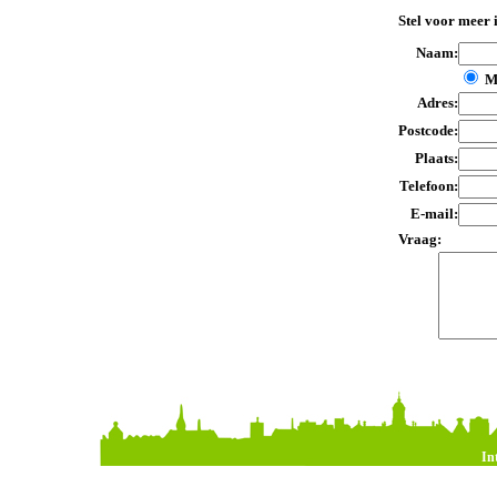
Stel voor meer 
Naam:
M
Adres:
Postcode:
Plaats:
Telefoon:
E-mail:
Vraag:
In