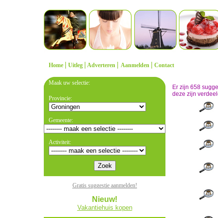
|
|
|
|
Home
Uitleg
Adverteren
Aanmelden
Contact
Maak uw selectie:
Er zijn 658 sugg
deze zijn verdeel
Provincie:
Gemeente:
Activiteit:
Gratis suggestie aanmelden!
Nieuw!
Vakantiehuis kopen