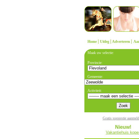
|
|
|
Home
Uitleg
Adverteren
Aa
Maak uw selectie:
Provincie:
Gemeente:
Activiteit:
Gratis suggestie aanmel
Nieuw!
Vakantiehuis kope