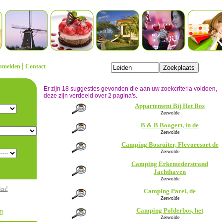
|
nmelden
Contact
Er zijn 18 suggesties gevonden die aan uw zoekcriteria voldoen,
deze zijn verdeeld over 2 pagina's.
Appartement Bij Het Bos
Zeewolde
B & B Boogert, in de
Zeewolde
Camping Bosruiter, Flevoresort de
Zeewolde
Camping Erkemederstrand
Jachthaven
Zeewolde
den!
Camping Parel, de
Zeewolde
Camping Polderbos, het
n
Zeewolde