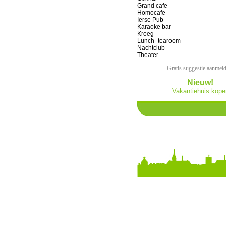
Grand cafe
Homocafe
Ierse Pub
Karaoke bar
Kroeg
Lunch- tearoom
Nachtclub
Theater
Gratis suggestie aanmel
Nieuw!
Vakantiehuis kope