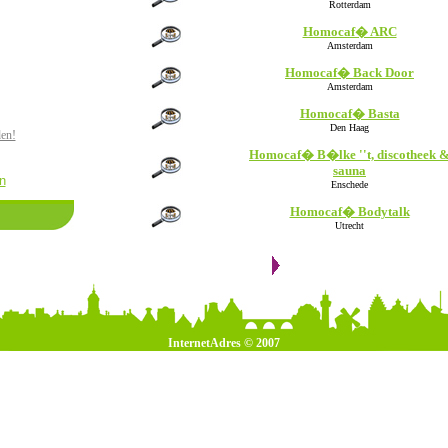
Rotterdam
Homocaf� ARC
Amsterdam
Homocaf� Back Door
Amsterdam
Homocaf� Basta
Den Haag
den!
Homocaf� B�lke ''t, discotheek 
sauna
n
Enschede
Homocaf� Bodytalk
Utrecht
InternetAdres © 2007