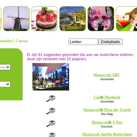
|
nmelden
Contact
Er zijn 91 suggesties gevonden die aan uw zoekcriteria voldoen,
deze zijn verdeeld over 10 pagina's.
Homocafe ARC
Amsterdam
Caf� Mankind
Amsterdam
Homocaf� Boss the, Fetish
Den Haag
Homocaf� 4 You
Enschede
Homocafe Apollo Rotterdam