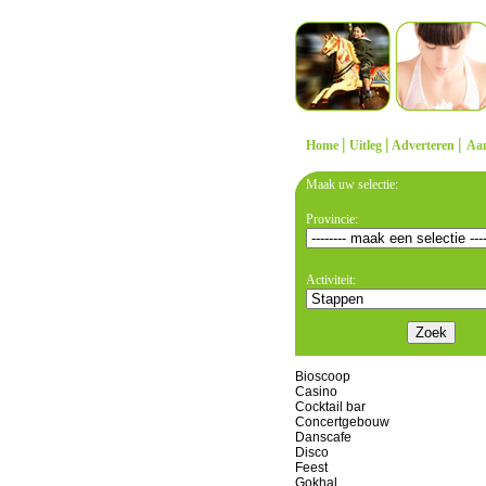
|
|
|
Home
Uitleg
Adverteren
Aa
Maak uw selectie:
Provincie:
Activiteit:
Bioscoop
Casino
Cocktail bar
Concertgebouw
Danscafe
Disco
Feest
Gokhal