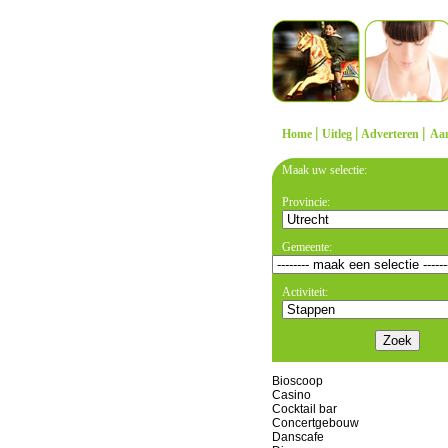
|
|
|
Home
Uitleg
Adverteren
Aa
Maak uw selectie:
Provincie:
Gemeente:
Activiteit:
Bioscoop
Casino
Cocktail bar
Concertgebouw
Danscafe