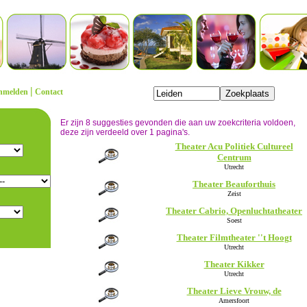
|
nmelden
Contact
Er zijn 8 suggesties gevonden die aan uw zoekcriteria voldoen,
deze zijn verdeeld over 1 pagina's.
Theater Acu Politiek Cultureel
Centrum
Utrecht
Theater Beauforthuis
Zeist
Theater Cabrio, Openluchtatheater
Soest
Theater Filmtheater ''t Hoogt
Utrecht
Theater Kikker
Utrecht
Theater Lieve Vrouw, de
Amersfoort