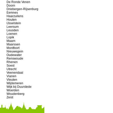
De Ronde Venen
Doorn
Driebergen-Rijsenburg
Eemnes
Haarzuilens
Houten
IJsselstein
Leersum
Leusden
Loenen
Lopik
Maarn
Maarssen
Montfoort
Nieuwegein
Oudewater
Renswoude
Rhenen
Soest
Utrecht
Veenendaal
Vianen
Vleuten
Wijdemeren
Wijk bij Duurstede
Woerden
Woudenberg
Zeist