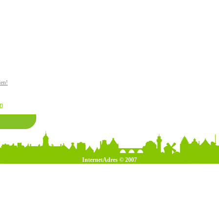
den!
n
InternetAdres © 2007