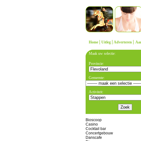
|
|
|
Home
Uitleg
Adverteren
Aa
Maak uw selectie:
Provincie:
Gemeente:
Activiteit:
Bioscoop
Casino
Cocktail bar
Concertgebouw
Danscafe