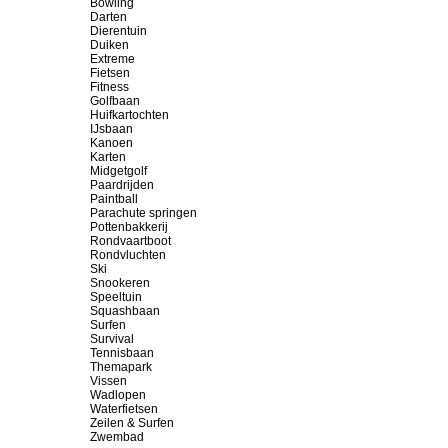
Bowling
Darten
Dierentuin
Duiken
Extreme
Fietsen
Fitness
Golfbaan
Huifkartochten
IJsbaan
Kanoen
Karten
Midgetgolf
Paardrijden
Paintball
Parachute springen
Pottenbakkerij
Rondvaartboot
Rondvluchten
Ski
Snookeren
Speeltuin
Squashbaan
Surfen
Survival
Tennisbaan
Themapark
Vissen
Wadlopen
Waterfietsen
Zeilen & Surfen
Zwembad