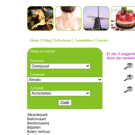
|
|
|
|
Home
Uitleg
Adverteren
Aanmelden
Contact
Maak uw selectie:
Er zijn 3 sugges
deze zijn verdeel
Provincie:
Gemeente:
Activiteit:
Attractiepark
Ballonvaart
Bierbrouwerij
Biljarten
Boten verhuur