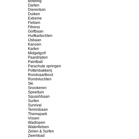
Bowling
Darten
Dierentuin
Duiken
Extreme
Fietsen
Fitness
Golfbaan
Huifkartochten
IJsbaan
Kanoen
Karten
Midgetgolf
Paardrijden
Paintball
Parachute springen
Pottenbakkerij
Rondvaartboot
Rondvluchten
Ski
Snookeren
Speeltuin
Squashbaan
Surfen
Survival
Tennisbaan
Themapark
Vissen
Wadlopen
Waterfietsen
Zeilen & Surfen
Zwembad