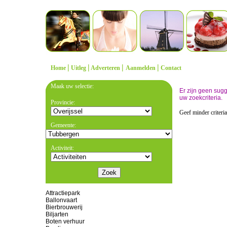
|
|
|
|
Home
Uitleg
Adverteren
Aanmelden
Contact
Maak uw selectie:
Er zijn geen sug
uw zoekcriteria.
Provincie:
Geef minder criteri
Gemeente:
Activiteit:
Attractiepark
Ballonvaart
Bierbrouwerij
Biljarten
Boten verhuur