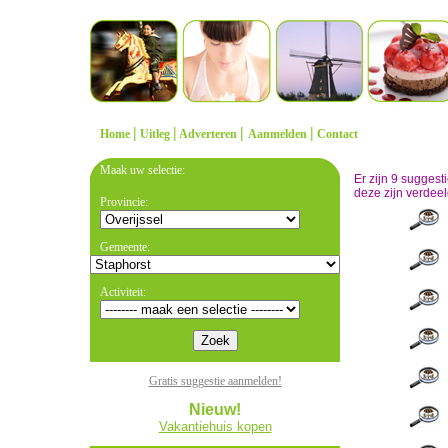
|
|
|
|
Home
Uitleg
Adverteren
Aanmelden
Contact
Maak uw selectie:
Er zijn 9 sugges
deze zijn verdeel
Provincie:
Gemeente:
Activiteit:
Gratis suggestie aanmelden!
Nieuw!
Vakantiehuis kopen