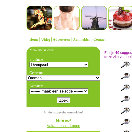
|
|
|
|
Home
Uitleg
Adverteren
Aanmelden
Contact
Maak uw selectie:
Er zijn 49 sugge
deze zijn verdeel
Provincie:
Gemeente:
Activiteit:
Gratis suggestie aanmelden!
Nieuw!
Vakantiehuis kopen