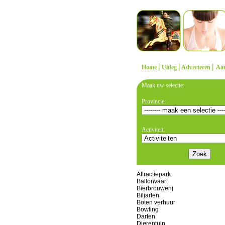
|
|
|
Home
Uitleg
Adverteren
Aa
Maak uw selectie:
Provincie:
Activiteit:
Attractiepark
Ballonvaart
Bierbrouwerij
Biljarten
Boten verhuur
Bowling
Darten
Dierentuin