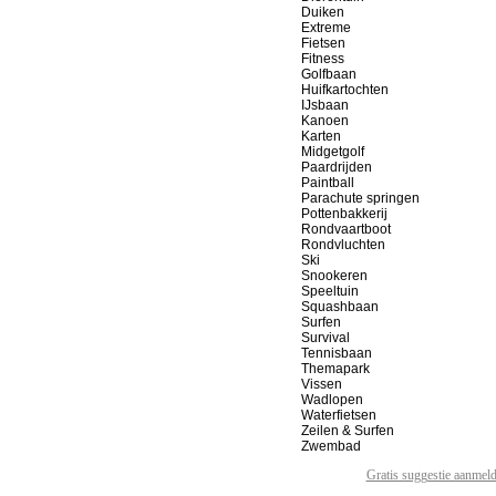
Duiken
Extreme
Fietsen
Fitness
Golfbaan
Huifkartochten
IJsbaan
Kanoen
Karten
Midgetgolf
Paardrijden
Paintball
Parachute springen
Pottenbakkerij
Rondvaartboot
Rondvluchten
Ski
Snookeren
Speeltuin
Squashbaan
Surfen
Survival
Tennisbaan
Themapark
Vissen
Wadlopen
Waterfietsen
Zeilen & Surfen
Zwembad
Gratis suggestie aanmel