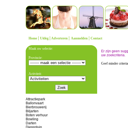
|
|
|
|
Home
Uitleg
Adverteren
Aanmelden
Contact
Maak uw selectie:
Er zijn geen sug
uw zoekcriteria.
Provincie:
Geef minder criteri
Activiteit:
Attractiepark
Ballonvaart
Bierbrouwerij
Biljarten
Boten verhuur
Bowling
Darten
Dierentuin