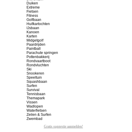
Duiken
Extreme
Fietsen
Fitness
Golfbaan
Huifkartochten
IJsbaan
Kanoen
Karten
Midgetgolf
Paardrijden
Paintball
Parachute springen
Pottenbakkerij
Rondvaartboot
Rondvluchten
Ski
Snookeren
Speeltuin
Squashbaan
Surfen
Survival
Tennisbaan
Themapark
Vissen
Wadlopen
Waterfietsen
Zeilen & Surfen
Zwembad
Gratis suggestie aanmelden!