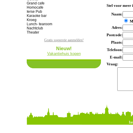
Grand cafe
Stel voor meer 
Homocafe
Ierse Pub
Naam:
Karaoke bar
Kroeg
M
Lunch- tearoom
Adres:
Nachtclub
Theater
Postcode:
Gratis suggestie aanmelden!
Plaats:
Nieuw!
Telefoon:
Vakantiehuis kopen
E-mail:
Vraag:
In