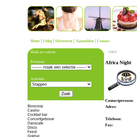
|
|
|
|
Home
Uitleg
Adverteren
Aanmelden
Contact
Maak uw selectie:
518621
Provincie:
Africa Night
Activiteit:
Contactpersoon:
Bioscoop
Adres:
Casino
Cocktail bar
Telefoon:
Concertgebouw
Danscafe
Fax:
Disco
Feest
Gokhal