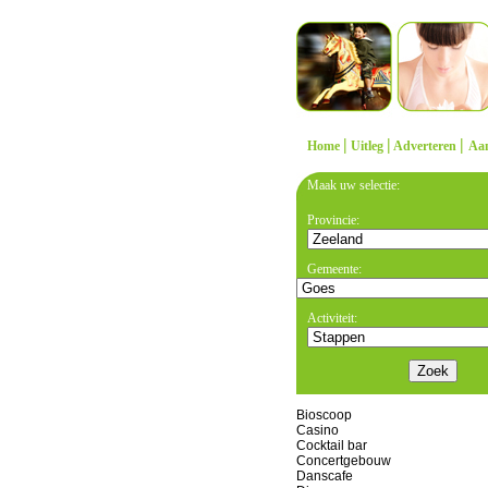
|
|
|
Home
Uitleg
Adverteren
Aa
Maak uw selectie:
Provincie:
Gemeente:
Activiteit:
Bioscoop
Casino
Cocktail bar
Concertgebouw
Danscafe