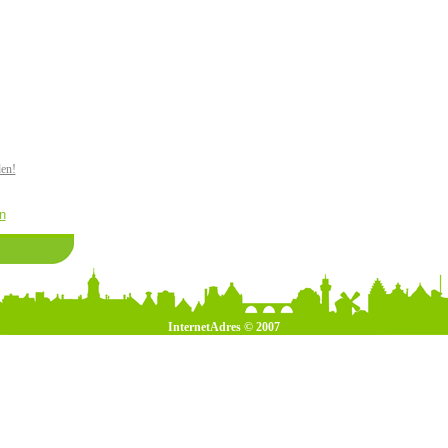
den!
n
InternetAdres © 2007