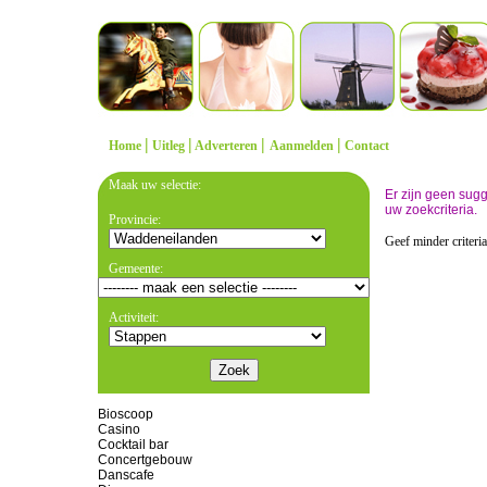
|
|
|
|
Home
Uitleg
Adverteren
Aanmelden
Contact
Maak uw selectie:
Er zijn geen sug
uw zoekcriteria.
Provincie:
Geef minder criteri
Gemeente:
Activiteit:
Bioscoop
Casino
Cocktail bar
Concertgebouw
Danscafe