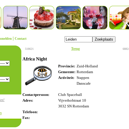
|
nmelden
Contact
Terug
518621
6882
Africa Night
Provincie:
Zuid-Holland
Gemeente:
Rotterdam
Activiteit:
Stappen
Danscafe
Contactpersoon:
Club Spaceball
den!
Adres:
Vijverhofstraat 10
3032 SN Rotterdam
Telefoon:
n
Fax: