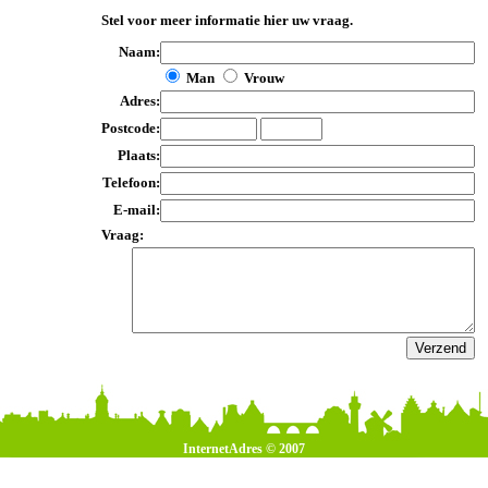
Stel voor meer informatie hier uw vraag.
Naam:
Man
Vrouw
Adres:
Postcode:
Plaats:
Telefoon:
E-mail:
Vraag:
InternetAdres © 2007