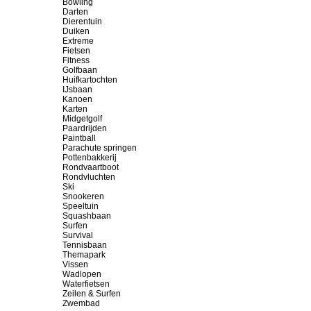
Bowling
Darten
Dierentuin
Duiken
Extreme
Fietsen
Fitness
Golfbaan
Huifkartochten
IJsbaan
Kanoen
Karten
Midgetgolf
Paardrijden
Paintball
Parachute springen
Pottenbakkerij
Rondvaartboot
Rondvluchten
Ski
Snookeren
Speeltuin
Squashbaan
Surfen
Survival
Tennisbaan
Themapark
Vissen
Wadlopen
Waterfietsen
Zeilen & Surfen
Zwembad