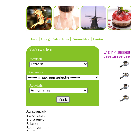
|
|
|
|
Home
Uitleg
Adverteren
Aanmelden
Contact
Maak uw selectie:
Er zijn 4 sugges
deze zijn verdeel
Provincie:
Gemeente:
Activiteit:
Attractiepark
Ballonvaart
Bierbrouwerij
Biljarten
Boten verhuur