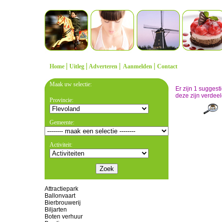
|
|
|
|
Home
Uitleg
Adverteren
Aanmelden
Contact
Maak uw selectie:
Er zijn 1 sugges
deze zijn verdeel
Provincie:
Gemeente:
Activiteit:
Attractiepark
Ballonvaart
Bierbrouwerij
Biljarten
Boten verhuur