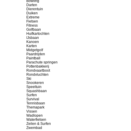
Bowling
Darten
Dierentuin
Duiken
Extreme
Fietsen
Fitness
Golfbaan
Huifkartochten
IJsbaan
Kanoen
Karten
Midgetgolf
Paardrijden
Paintball
Parachute springen
Pottenbakkerij
Rondvaartboot
Rondvluchten
Ski
Snookeren
Speeltuin
Squashbaan
Surfen
Survival
Tennisbaan
Themapark
Vissen
Wadlopen
Waterfietsen
Zeilen & Surfen
Zwembad