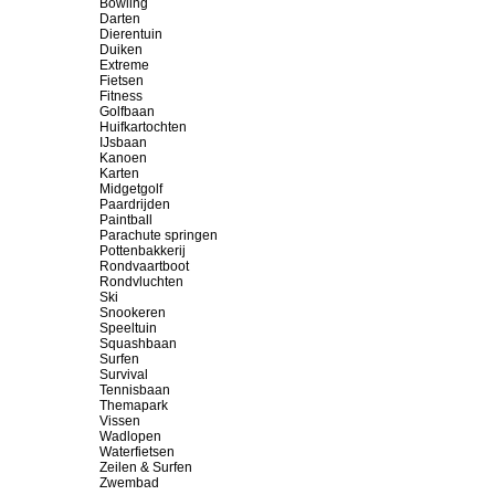
Bowling
Darten
Dierentuin
Duiken
Extreme
Fietsen
Fitness
Golfbaan
Huifkartochten
IJsbaan
Kanoen
Karten
Midgetgolf
Paardrijden
Paintball
Parachute springen
Pottenbakkerij
Rondvaartboot
Rondvluchten
Ski
Snookeren
Speeltuin
Squashbaan
Surfen
Survival
Tennisbaan
Themapark
Vissen
Wadlopen
Waterfietsen
Zeilen & Surfen
Zwembad