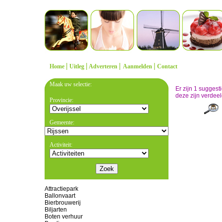
|
|
|
|
Home
Uitleg
Adverteren
Aanmelden
Contact
Maak uw selectie:
Er zijn 1 sugges
deze zijn verdeel
Provincie:
Gemeente:
Activiteit:
Attractiepark
Ballonvaart
Bierbrouwerij
Biljarten
Boten verhuur