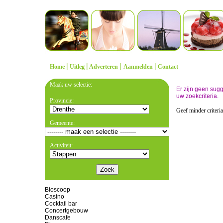
|
|
|
|
Home
Uitleg
Adverteren
Aanmelden
Contact
Maak uw selectie:
Er zijn geen sug
uw zoekcriteria.
Provincie:
Geef minder criteri
Gemeente:
Activiteit:
Bioscoop
Casino
Cocktail bar
Concertgebouw
Danscafe