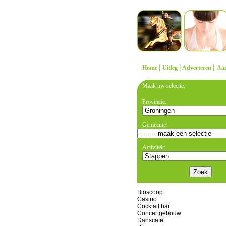
|
|
|
Home
Uitleg
Adverteren
Aa
Maak uw selectie:
Provincie:
Gemeente:
Activiteit:
Bioscoop
Casino
Cocktail bar
Concertgebouw
Danscafe