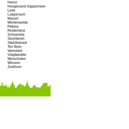
Haren
Hoogezand-Sappemeer
Leek
Loppersum
Marum
Menterwolde
Pekela
Reiderland
Scheemda
Slochteren
Stadskanaal
Ten Boer
Veendam
Vlagtwedde
Winschoten
Winsum
Zuidhorn