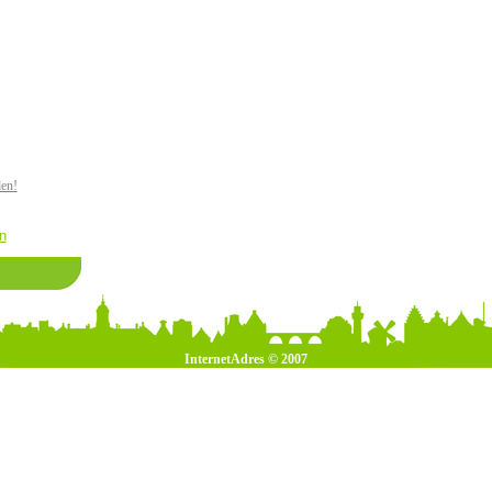
den!
n
InternetAdres © 2007