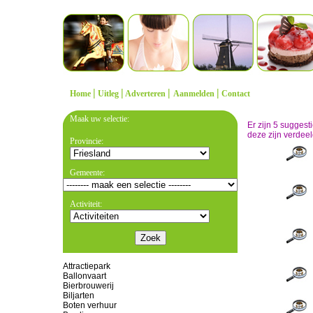
|
|
|
|
Home
Uitleg
Adverteren
Aanmelden
Contact
Maak uw selectie:
Er zijn 5 sugges
deze zijn verdeel
Provincie:
Gemeente:
Activiteit:
Attractiepark
Ballonvaart
Bierbrouwerij
Biljarten
Boten verhuur