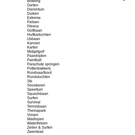
Bowling
Darten
Dierentuin
Duiken
Extreme
Fietsen
Fitness
Golfbaan
Huifkartochten
IJsbaan
Kanoen
Karten
Midgetgolf
Paardrijden
Paintball
Parachute springen
Pottenbakkerij
Rondvaartboot
Rondvluchten
Ski
Snookeren
Speeltuin
Squashbaan
Surfen
Survival
Tennisbaan
Themapark
Vissen
Wadlopen
Waterfietsen
Zeilen & Surfen
Zwembad