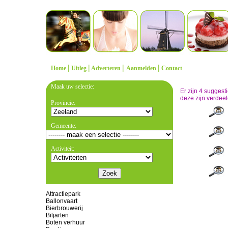
|
|
|
|
Home
Uitleg
Adverteren
Aanmelden
Contact
Maak uw selectie:
Er zijn 4 sugges
deze zijn verdeel
Provincie:
Gemeente:
Activiteit:
Attractiepark
Ballonvaart
Bierbrouwerij
Biljarten
Boten verhuur