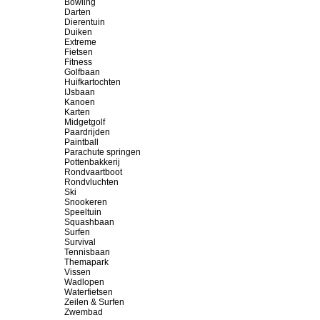
Bowling
Darten
Dierentuin
Duiken
Extreme
Fietsen
Fitness
Golfbaan
Huifkartochten
IJsbaan
Kanoen
Karten
Midgetgolf
Paardrijden
Paintball
Parachute springen
Pottenbakkerij
Rondvaartboot
Rondvluchten
Ski
Snookeren
Speeltuin
Squashbaan
Surfen
Survival
Tennisbaan
Themapark
Vissen
Wadlopen
Waterfietsen
Zeilen & Surfen
Zwembad