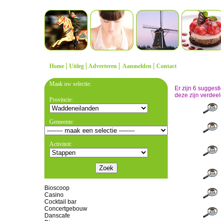
|
|
|
|
Home
Uitleg
Adverteren
Aanmelden
Contact
Maak uw selectie:
Er zijn 6 sugges
deze zijn verdeel
Provincie:
Gemeente:
Activiteit:
Bioscoop
Casino
Cocktail bar
Concertgebouw
Danscafe