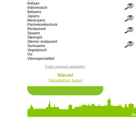
Indiaas
Indonesisch
Italiaans
Japans
Mexicaans
Pannekoekenhuis
Restaurant
Spaans
Steengril
Sterren restaurant
Surinaams
Vegetarisch
Vis
Vleesspecialiteit
Gratis suggestie aanmelden!
Nieuw!
Vakantiehuis kopen
In