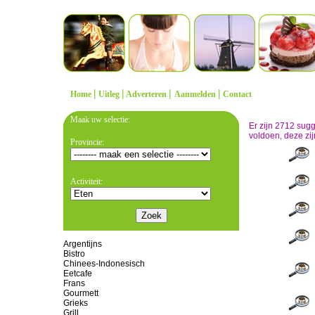
|
|
|
|
Home
Uitleg
Adverteren
Aanmelden
Contact
Maak uw selectie:
Er zijn 2712 sug
voldoen, deze zij
Provincie:
Activiteit:
Argentijns
Bistro
Chinees-Indonesisch
Eetcafe
Frans
Gourmett
Grieks
Grill