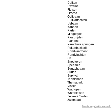
Duiken
Extreme
Fietsen
Fitness
Golfbaan
Huifkartochten
IJsbaan
Kanoen
Karten
Midgetgolf
Paardrijden
Paintball
Parachute springen
Pottenbakkerij
Rondvaartboot
Rondvluchten
Ski
Snookeren
Speeltuin
Squashbaan
Surfen
Survival
Tennisbaan
Themapark
Vissen
Wadlopen
Waterfietsen
Zeilen & Surfen
Zwembad
Gratis suggestie aanmel