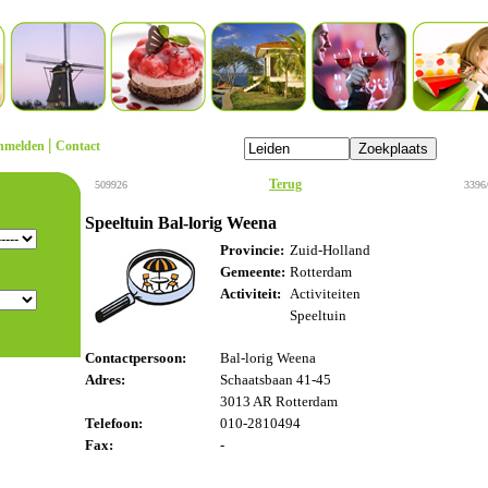
|
nmelden
Contact
Terug
509926
3396
Speeltuin Bal-lorig Weena
Provincie:
Zuid-Holland
Gemeente:
Rotterdam
Activiteit:
Activiteiten
Speeltuin
Contactpersoon:
Bal-lorig Weena
Adres:
Schaatsbaan 41-45
3013 AR Rotterdam
Telefoon:
010-2810494
Fax:
-