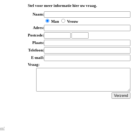
Stel voor meer informatie hier uw vraag.
Naam:
Man
Vrouw
Adres:
Postcode:
Plaats:
Telefoon:
E-mail:
Vraag:
den!