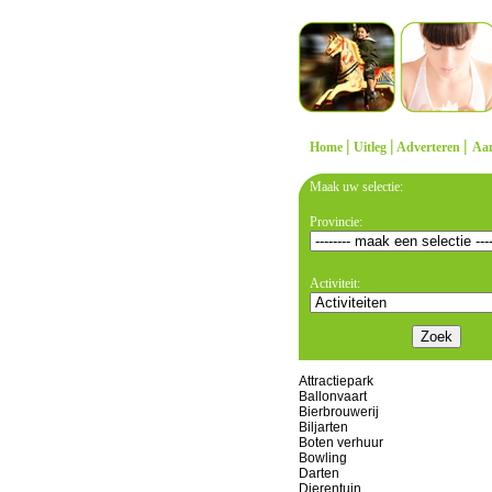
|
|
|
Home
Uitleg
Adverteren
Aa
Maak uw selectie:
Provincie:
Activiteit:
Attractiepark
Ballonvaart
Bierbrouwerij
Biljarten
Boten verhuur
Bowling
Darten
Dierentuin